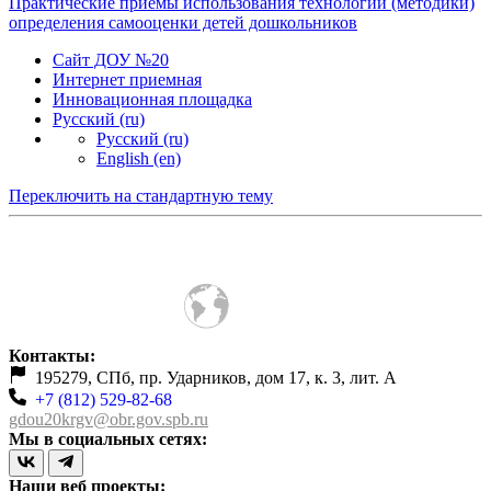
Практические приёмы использования технологии (методики)
определения самооценки детей дошкольников
Сайт ДОУ №20
Интернет приемная
Инновационная площадка
Русский ‎(ru)‎
Русский ‎(ru)‎
English ‎(en)‎
Переключить на стандартную тему
Контакты:
195279, СПб, пр. Ударников, дом 17, к. 3, лит. А
+7 (812) 529-82-68
gdou20krgv@obr.gov.spb.ru
Мы в социальных сетях:
Наши веб проекты: